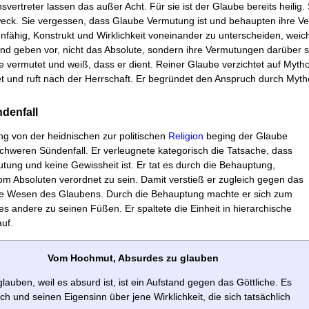
svertreter lassen das außer Acht. Für sie ist der Glaube bereits heilig. 
eck. Sie vergessen, dass Glaube Vermutung ist und behaupten ihre V
nfähig, Konstrukt und Wirklichkeit vonein­ander zu unterscheiden, weic
d geben vor, nicht das Absolute, sondern ihre Vermutungen darüber se
 ver­mutet und weiß, dass er dient. Reiner Glaube verzichtet auf Mythol
t und ruft nach der Herrschaft. Er begründet den Anspruch durch Myth
ndenfall
g von der heidnischen zur politischen
Religion
beging der Glaube
chweren Sündenfall. Er verleugnete kategorisch die Tatsache, dass
ung und keine Gewissheit ist. Er tat es durch die Behauptung,
om Absoluten verordnet zu sein. Damit verstieß er zugleich gegen das
he Wesen des Glaubens. Durch die Behauptung machte er sich zum
es andere zu seinen Füßen. Er spaltete die Einheit in hierarchische
uf.
Vom Hochmut, Absurdes zu glauben
lauben, weil es absurd ist, ist ein Aufstand gegen das Göttliche. Es
Ich und seinen Eigensinn über jene Wirklichkeit, die sich tat­sächlich