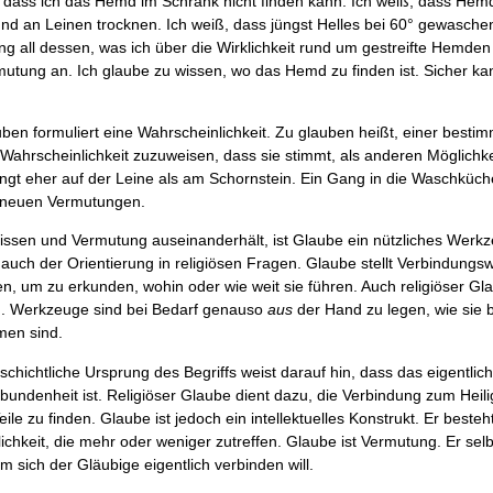
, dass ich das Hemd im Schrank nicht finden kann. Ich weiß, dass H
nd an Leinen trocknen. Ich weiß, dass jüngst Helles bei 60° gewasch
g all dessen, was ich über die Wirklichkeit rund um gestreifte Hemden 
mutung an. Ich glaube zu wissen, wo das Hemd zu finden ist. Sicher kan
ben formuliert eine Wahrscheinlichkeit. Zu glauben heißt, einer besti
Wahrscheinlichkeit zuzuweisen, dass sie stimmt, als ande­ren Möglichke
t eher auf der Leine als am Schornstein. Ein Gang in die Waschküche 
u neuen Vermutungen.
sen und Vermutung auseinanderhält, ist Glaube ein nützliches Werkz
 auch der Orientierung in religiösen Fragen. Glaube stellt Verbindungs
n, um zu erkunden, wohin oder wie weit sie führen. Auch religiöser Gla
. Werkzeuge sind bei Bedarf genau­so
aus
der Hand zu legen, wie sie 
en sind.
chichtliche Ursprung des Begriffs weist darauf hin, dass das eigentlic
undenheit ist. Religiöser Glaube dient dazu, die Verbindung zum Heili
Teile zu finden. Glaube ist jedoch ein intellektuelles Konstrukt. Er best
lichkeit, die mehr oder weniger zutreffen. Glaube ist Vermutung. Er selbs
em sich der Gläubige eigentlich verbinden will.