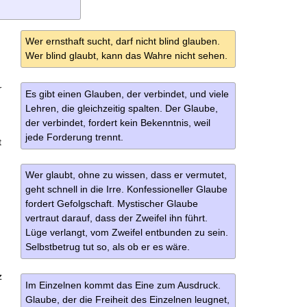
Wer ernsthaft sucht, darf nicht blind glauben.
Wer blind glaubt, kann das Wahre nicht sehen.
r
Es gibt einen Glauben, der verbindet, und viele
Lehren, die gleichzeitig spalten. Der Glaube,
der verbindet, fordert kein Bekenntnis, weil
jede Forderung trennt.
t
Wer glaubt, ohne zu wissen, dass er vermutet,
geht schnell in die Irre. Konfessioneller Glaube
fordert Gefolgschaft. Mystischer Glaube
vertraut darauf, dass der Zweifel ihn führt.
Lüge verlangt, vom Zweifel entbunden zu sein.
Selbstbetrug tut so, als ob er es wäre.
z
Im Einzelnen kommt das Eine zum Ausdruck.
Glaube, der die Freiheit des Einzelnen leugnet,