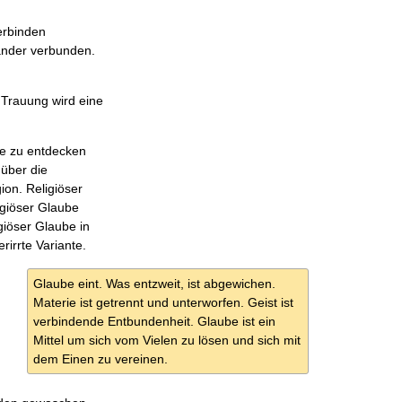
erbinden
nander verbunden.
 Trauung wird eine
e zu entdecken
über die
on. Religiöser
igiöser Glaube
giöser Glaube in
irrte Variante.
Glaube eint. Was entzweit, ist abgewichen.
Materie ist getrennt und unterworfen. Geist ist
verbindende Entbundenheit. Glaube ist ein
Mittel um sich vom Vielen zu lösen und sich mit
dem Einen zu vereinen.