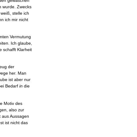
emden gewaschen
en wurde. Zwecks
weiß, stelle ich
n ich mir nicht
mm­ten Vermutung
iten. Ich glaube,
schafft Klarheit
eug der
­wege her. Man
ube ist aber nur
bei Bedarf
in
die
he Motiv des
gen, also zur
eht aus Aussagen
t ist nicht das