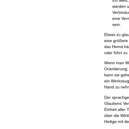
Ich weiß
werden u
Verbindun
eine Ver
sein.
Etwas zu glau
eine größere 
das Hemd häng
oder führt z
Wenn man Wis
Orientierung;
kann sie gehe
ein Werkzeug
Hand zu nehm
Der sprachges
Glaubens Verb
Einheit aller 
über die Wirk
Heilige mit d