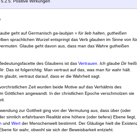
5.2.5. Positive Wirkungen
e
laube
geht auf Germanisch
ga-laubjan = für lieb halten, gutheißen
lben sprachlichen Wurzel ent­springt das Verb
glauben
im Sinne von
fü
vermu­ten
. Glaube geht davon aus, dass man das Wahre gutheißen
 Bedeutungsfacette des Glaubens ist das
Ver­trauen
.
Ich glaube Dir
heiß
ir
. Das ist folge­richtig: Man vertraut auf das, was man für wahr hält.
glaubt, vertraut darauf, dass er die Wahrheit sagt.
vorchristlichen Zeit wurden beide Motive auf das Verhältnis des
 Göttlichen angewandt. In der christlichen Epoche verschmolzen sie
it.
nwendung zur Gottheit ging von der Vermutung aus, dass über (oder
der sinnlich erfahrbaren Realität eine höhere (oder tiefere) Ebene liegt,
n
und
Wert
der Menschenwelt bestimmt. Der Gläubige hielt die Existen
Ebene für wahr, obwohl sie sich der Beweisbarkeit entzieht.