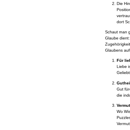
Die Hi
Positio
vertrau
dort S
Schaut man g
Glaube dient:
Zugehörigkeit
Glaubens auf
Für lie
Liebe i
Geliebt
Guthe
Gut für
die in
Vermu
Wo Wiss
Puzzles
Vermut