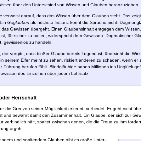
issen über den Unterschied von Wissen und Glauben heranzuziehen.
e verweist darauf, dass das Wissen über dem Glauben steht. Das zeigt 
 Ein
Geglauben
als höchste Instanz kennt die Sprache nicht. Dogmengl
er das Gewissen übergeht. Einen Glaubens­inhalt entgegen dem Wissen
st, für sicher zu halten, wider­spricht dem Gewissen. Dogmatischer Gla
t, gewis­senlos zu handeln.
 der vorgibt, dass bloßer Glaube bereits Tugend ist, übersieht die Wirkl
 in seinem Eifer meint zu sehen, riskiert anderen zu schaden, wenn er 
ur Führung berufen fühlt. Blind­gläubige haben Millionen ins Unglück gef
Gewissen des Einzelnen über jedem Lehrsatz.
 oder Herrschaft
er die Grenzen seiner Möglichkeit erkennt, verbindet. Er geht nicht üb
st und bewahrt damit den Zusammenhalt. Ein Glaube, der sich zur Gewi
für verbindlich hält, spaltet zwischen denen, die die Treue zu ihm forde
rung ergeht.
endem und spaltendem Glauben gibt es große Unter­