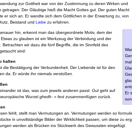
nwendung zur Gottheit war von der Zustimmung zu deren Wirken und
n getragen. Der Gläubige hieß die Macht Gottes gut. Der guten Macht
te er sich an. Er wandte sich dem Göttlichen in der Erwartung zu, von
chutz, Beistand und
Liebe
zu erfahren.
enauer hin, erkennt man das übergeordnete Motiv, dem der
 Etwas zu glauben ist ein Werkzeug der Verbindung und der
. Betrachten wir dazu die fünf Begriffe, die im Sinnfeld des
Was
getaucht sind:
Gen
b halten
mal
st die Bestätigung der Verbundenheit. Der Liebende ist für den
Gla
en da. Er würde ihn niemals verstoßen.
Ges
gla
ißen
ent
einander ist das, was zum jeweils anderen passt.
Gut
geht auf
Er 
doeuropäische Wurzel
ghedh- = fest zusammenfügen
zurück.
son
ten
en fehlt, stellt man Vermutungen an. Vermutungen werden so formulier
tücke in unvollständige Bilder der Wirklichkeit passen, um diese zu er
ungen werden als Brücken ins Stückwerk des Gewussten eingefügt.