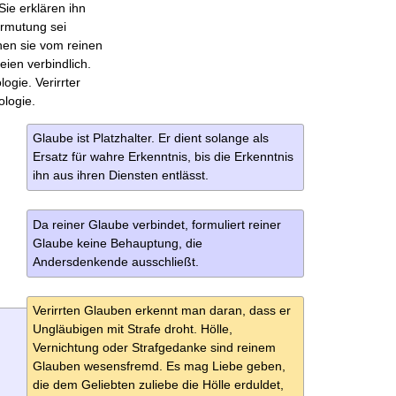
Sie erklären ihn
ermutung sei
hen sie vom reinen
ien verbindlich.
ogie. Verirrter
ologie.
Glaube ist Platzhalter. Er dient solange als
Ersatz für wahre Erkenntnis, bis die Erkenntnis
ihn aus ihren Diensten entlässt.
Da reiner Glaube verbindet, formuliert reiner
Glaube keine Behauptung, die
Andersdenkende ausschließt.
Verirrten Glauben erkennt man daran, dass er
Un­gläubigen mit Strafe droht. Hölle,
Vernichtung oder Strafgedanke sind reinem
Glauben wesensfremd. Es mag Liebe geben,
die dem Geliebten zuliebe die Hölle erduldet,