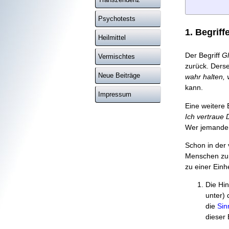
Psychotests
1. Begriff
Heilmittel
Der Begriff
G
Vermischtes
zurück. Derse
Neue Beiträge
wahr halten, 
kann.
Impressum
Eine weitere
Ich vertraue D
Wer jemandem 
Schon in der 
Menschen zum
zu einer Einhe
Die Hi
unter) 
die
Sin
dieser 