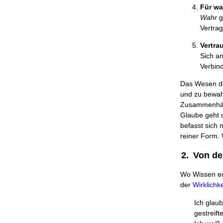
Für wa
Wahr
g
Vertrag
Vertra
Sich an
Verbind
Das Wesen de
und zu bewah
Zusammenhäng
Glaube geht d
befasst sich 
reiner Form. 
2.
Von de
Wo Wissen en
der
Wirklichke
Ich glaub
gestreif