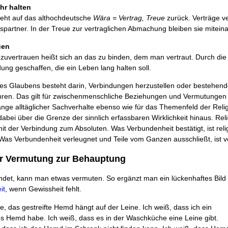
hr halten
eht auf das althochdeutsche
Wāra = Vertrag, Treue
zurück. Verträge v
spartner. In der Treue zur vertraglichen Abmachung bleiben sie mitei
uen
zuvertrauen heißt sich an das zu binden, dem man vertraut. Durch die
ung geschaffen, die ein Leben lang halten soll.
s Glaubens besteht darin, Verbindungen herzustellen oder bestehend
ren. Das gilt für zwischenmenschliche Beziehungen und Vermutungen 
e alltäglicher Sachverhalte ebenso wie für das Themenfeld der Religi
abei über die Grenze der sinnlich erfassbaren Wirklichkeit hinaus. Rel
mit der Verbindung zum Absoluten. Was Verbundenheit bestätigt, ist reli
Was Verbundenheit verleugnet und Teile vom Ganzen ausschließt, ist ver
r Vermutung zur Behauptung
det, kann man etwas vermuten. So ergänzt man ein lückenhaftes Bild
it
, wenn Gewissheit fehlt.
e, das gestreifte Hemd hängt auf der Leine. Ich weiß, dass ich ein
tes Hemd habe. Ich weiß, dass es in der Waschküche eine Leine gibt.