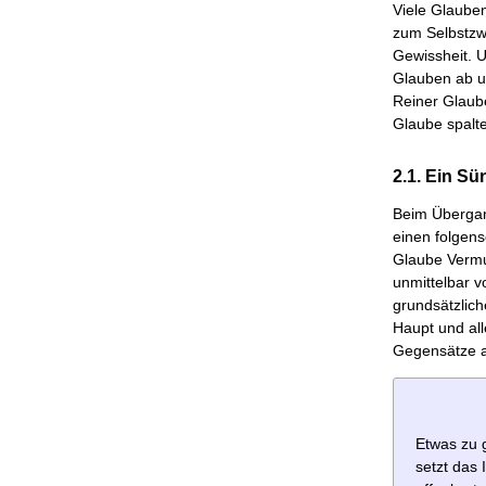
Viele Glauben
zum Selbstzw
Gewissheit. U
Glauben ab un
Reiner Glaube
Glaube spalte
2.1. Ein Sü
Beim Übergan
einen folgens
Glaube Vermut
unmittelbar v
grundsätzlic
Haupt und all
Gegensätze a
Etwas zu g
setzt das 