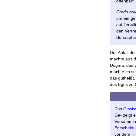
offenbart.
Credo quia
um ein gef
auf Tertul
den Vertre
Behauptun
Der Abfall d
machte aus d
Dogma, das v
machte es sei
das gutheißt, 
des Egos zu G
Das
Gewis
Ge-
zeigt 
Versammlun
Entscheid
vor dem Hi