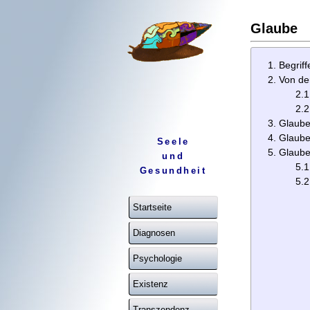
Glaube
Begriff
Von de
2.1
2.2
Glaube
Glaube
Seele
Glaube
und
5.1
Gesundheit
5.2
Startseite
Diagnosen
Psychologie
Existenz
Transzendenz