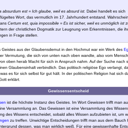
 absurdum est = Ich glaube, weil es absurd ist.
Dabei handelt es sich
lügeltes Wort, das vermutlich im 17. Jahrhundert ent­stand. Wahrschein
lians
Certum est, quia impossi­bile = Es ist sicher, weil es unmöglich ist
zu
tern der christlichen Dogma­tik zur Leugnung von Erkenntnissen, die ih
gen in Frage stellen.
es Geistes aus der Glaubensdemut in den Hochmut war ein Werk des
E
er Vermutung, die sich von unten nach oben wandte, also vom Mensche
on oben herab Macht für sich in Anspruch nahm. Auf der Suche nach s
nen Glaubensinhalt verbindlich. Das politisch religiöse Ego verlangt, 
was es für sich selbst für gut hält. In der politischen Religion hat sich 
ott erklärt.
Gewissensentscheid
sen
ist die höchste Instanz des Geistes. Im Wort
Gewissen
trifft man au
eine Versammlung an. Das Gewissen ist eine Versammlung des Wissens
g des Wissens entscheidet, sobald alles Wissen auf­zubieten ist, um w
ungen
zu treffen. Unwichtige Entschei­dungen trifft man aus dem Bauch 
ntergrund dessen, was man wirklich weiß. Für eine gewissenhafte Ents