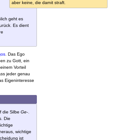
aber keine, die damit straft.
lich geht es
rück. Es dient
re
gos
. Das Ego
n zu Gott, ein
einem Vorteil
dass jeder genau
das Eigeninteresse
f die Silbe
Ge-
.
. Die
ichtige
heraus, wichtige
cheidung ist