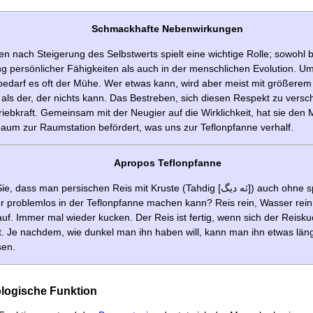
Schmackhafte Nebenwirkungen
n nach Steigerung des Selbstwerts spielt eine wichtige Rolle; sowohl b
ng persönlicher Fähigkeiten als auch in der menschlichen Evolution. U
 bedarf es oft der Mühe. Wer etwas kann, wird aber meist mit größere
als der, der nichts kann. Das Bestreben, sich diesen Respekt zu versc
riebkraft. Gemeinsam mit der Neugier auf die Wirklichkeit, hat sie de
baum zur Raumstation befördert, was uns zur Teflonpfanne verhalf.
Apropos Teflonpfanne
ass man persischen Reis mit Kruste (Tahdig [ثه ديگ]) auch ohne speziellen
 problemlos in der Teflonpfanne machen kann? Reis rein, Wasser rein,
uf. Immer mal wieder kucken. Der Reis ist fertig, wenn sich der Reis
t. Je nachdem, wie dunkel man ihn haben will, kann man ihn etwas län
sen.
ologische Funktion