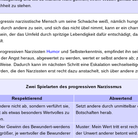
hheit zu stehen.
gressiv narzisstische Mensch um seine Schwäche weiß, nämlich hungr
urch andere zu sein, und sich das nicht übel nimmt, kann er ein cha
ein, der das Umfeld durch spritzige Lebendigkeit dafür entschädigt, das
lt.
rogressiven Narzissten
Humor
und Selbster­kenntnis, empfindet ihn sei
 der Angst heraus, abgewertet zu werden, wertet er selbst andere ab; 
Weise. Dadurch kann im nächsten Schritt eine Eskalation wechselseiti
den, die den Narzissten erst recht dazu anstachelt, sich über andere zu
Zwei Spielarten des progressiven Narzissmus
Respektierend
Abwertend
dere nicht ab, sondern verführt sie,
Setzt andere durch unmittelbar
t als etwas besonders Wertvolles zu
Botschaften herab.
en.
Der Gewinn des Bewundert-werdens
Muster: Mein Wert tritt erst rec
größer, je wert­voller die Bewunderer
der Unwert anderer betont wird.