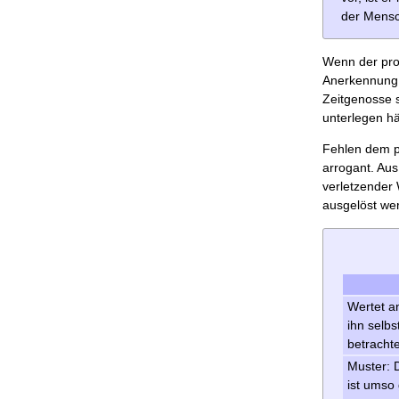
der Mensc
Wenn der pro
Anerkennung d
Zeitgenosse s
unterlegen hä
Fehlen dem p
arrogant. Aus
verletzender 
ausgelöst wer
Wertet an
ihn selbs
betracht
Muster: 
ist umso 