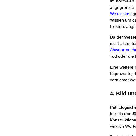
Im normalen 
abgegrenzte P
Wirklichkeit
ge
Wissen um das
Existenzangst
Da der Wesens
nicht akzepti
Abwehrmech
Tod oder die 
Eine weitere
Eigenwerts; d
vernichtet we
4. Bild un
Pathologische
bereits der J
Konstruktione
wirklich Wert