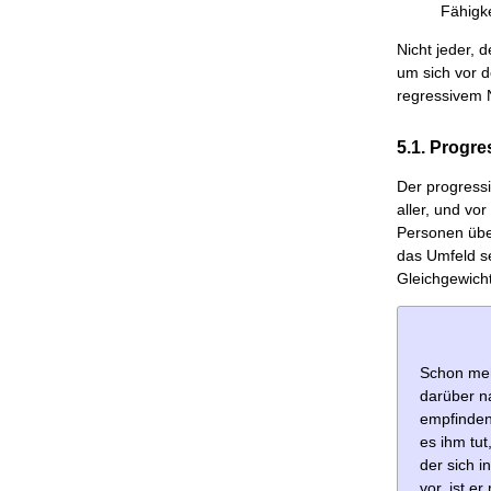
Fähigk
Nicht jeder, 
um sich vor d
regressivem 
5.1. Progr
Der progressi
aller, und vo
Personen über
das Umfeld se
Gleichgewicht
Schon mehr
darüber n
empfinden
es ihm tu
der sich i
vor, ist 