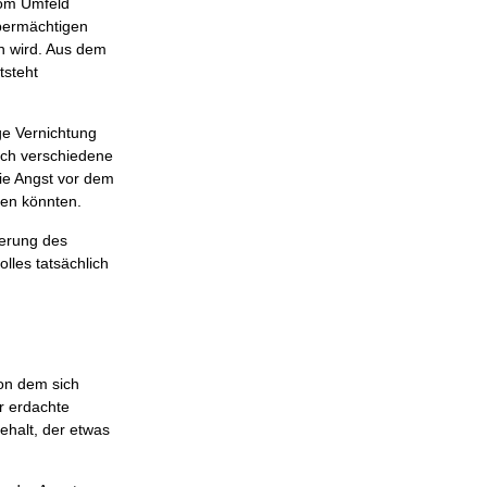
vom Umfeld
übermächtigen
en wird. Aus dem
tsteht
ge Vernichtung
sch verschiedene
ie Angst vor dem
len könnten.
gerung des
lles tatsächlich
on dem sich
er erdachte
ehalt, der etwas