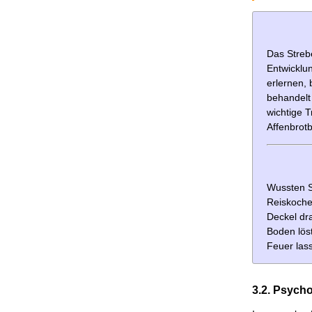
Das Strebe
Entwicklu
erlernen,
behandelt 
wichtige T
Affenbrot
Wussten Sie, d
Reiskocher
Deckel dra
Boden lös
Feuer las
3.2. Psych