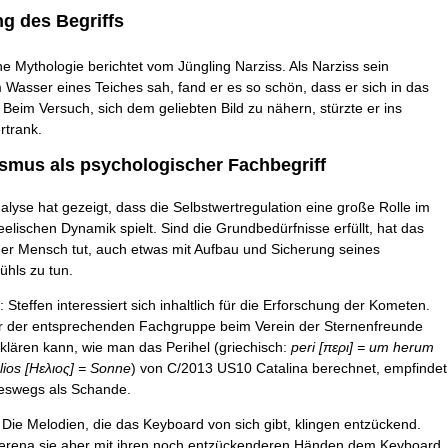
ng des Begriffs
he Mythologie berichtet vom Jüngling Narziss. Als Narziss sein
m Wasser eines Teiches sah, fand er es so schön, dass er sich in das
e. Beim Versuch, sich dem geliebten Bild zu nähern, stürzte er ins
rtrank.
smus als psychologischer Fachbegriff
lyse hat gezeigt, dass die Selbstwertregulation eine große Rolle im
elischen Dynamik spielt. Sind die Grundbedürfnisse erfüllt, hat das
der Mensch tut, auch etwas mit Aufbau und Sicherung seines
ühls zu tun.
 Steffen interessiert sich inhaltlich für die Erforschung der Kometen.
r der entsprechenden Fachgruppe beim Verein der Sternenfreunde
klären kann, wie man das Perihel (griechisch:
peri [περι] = um herum
lios [Ηελιος] = Sonne
) von C/2013 US10 Catalina berechnet, empfindet
neswegs als Schande.
 Die Melodien, die das Keyboard von sich gibt, klingen entzückend.
erena sie aber mit ihren noch entzückenderen Händen dem Keyboard