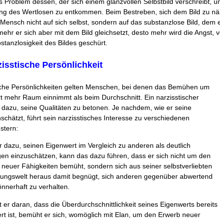
as Problem dessen, der sich einem glanzvollen Selbstbild verschreibt, u
ng des Wertlosen zu entkommen. Beim Bestreben, sich dem Bild zu näh
 Mensch nicht auf sich selbst, sondern auf das substanzlose Bild, dem 
ehr er sich aber mit dem Bild gleichsetzt, desto mehr wird die Angst, vor
stanzlosigkeit des Bildes geschürt.
zisstische Persönlichkeit
ische Persönlichkeiten gelten Menschen, bei denen das Bemühen um
 mehr Raum einnimmt als beim Durchschnitt. Ein narzisstischer
dazu, seine Qualitäten zu betonen. Je nachdem, wie er seine
nschätzt, führt sein narzisstisches Interesse zu verschiedenen
stern:
r dazu, seinen Eigenwert im Vergleich zu anderen als deutlich
en einzuschätzen, kann das dazu führen, dass er sich nicht um den
neuer Fähigkeiten bemüht, sondern sich aus seiner selbstverliebten
llungswelt heraus damit begnügt, sich anderen gegenüber abwertend
nnerhaft zu verhalten.
t er daran, dass die Überdurchschnittlichkeit seines Eigenwerts bereits
rt ist, bemüht er sich, womöglich mit Elan, um den Erwerb neuer