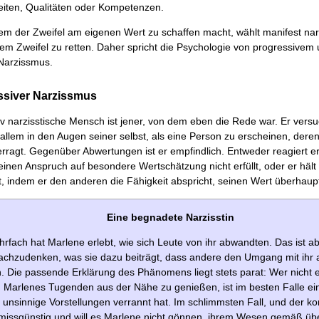
eiten, Qualitäten oder Kompetenzen.
dem der Zweifel am eigenen Wert zu schaffen macht, wählt manifest nar
em Zweifel zu retten. Daher spricht die Psychologie von progressivem
Narzissmus.
essiver Narzissmus
v narzisstische Mensch ist jener, von dem eben die Rede war. Er versu
r allem in den Augen seiner selbst, als eine Person zu erscheinen, der
ragt. Gegenüber Abwertungen ist er empfindlich. Entweder reagiert er
inen Anspruch auf besondere Wertschätzung nicht erfüllt, oder er hält
, indem er den anderen die Fähigkeit abspricht, seinen Wert überhaup
Eine begnadete Narzisstin
fach hat Marlene erlebt, wie sich Leute von ihr abwandten. Das ist ab
achzudenken, was sie dazu beiträgt, dass andere den Umgang mit ihr a
. Die passende Erklärung des Phänomens liegt stets parat: Wer nicht e
t, Marlenes Tugenden aus der Nähe zu genießen, ist im besten Falle e
n unsinnige Vorstel­lungen verrannt hat. Im schlimmsten Fall, und der ko
er missgünstig und will es Marlene nicht gönnen, ihrem Wesen ge­mäß ü