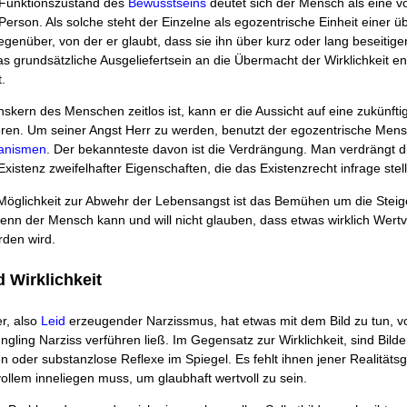
Funktionszustand des
Bewusstseins
deutet sich der Mensch als eine 
erson. Als solche steht der Einzelne als egozentrische Einheit einer 
genüber, von der er glaubt, dass sie ihn über kurz oder lang beseitig
 grund­sätzliche Ausgeliefertsein an die Übermacht der Wirklichkeit en
.
kern des Menschen zeitlos ist, kann er die Aussicht auf eine zukünfti
eren. Um seiner Angst Herr zu werden, benutzt der egozentrische Men
anismen
. Der bekannteste davon ist die Verdrängung. Man verdrängt d
Existenz zweifelhafter Eigenschaften, die das Existenzrecht infrage stel
 Möglichkeit zur Abwehr der Lebensangst ist das Bemühen um die Stei
enn der Mensch kann und will nicht glauben, dass etwas wirklich Wertvo
rden wird.
d Wirklichkeit
r, also
Leid
erzeugender Narzissmus, hat etwas mit dem Bild zu tun, v
üngling Narziss verführen ließ. Im Gegensatz zur Wirklichkeit, sind Bild
n oder substanzlose Reflexe im Spiegel. Es fehlt ihnen jener Realitätsg
vollem inneliegen muss, um glaubhaft wertvoll zu sein.