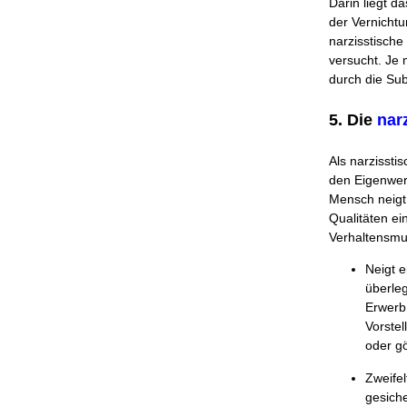
Darin liegt d
der Vernichtu
narzisstische
versucht. Je m
durch die Sub
5. Die
nar
Als narzisst
den Eigenwert
Mensch neigt 
Qualitäten ei
Verhaltensmu
Neigt e
überleg
Erwerb 
Vorste
oder gö
Zweifel
gesiche