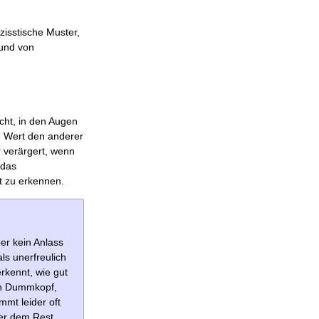
zisstische Muster,
 und von
cht, in den Augen
en Wert den anderer
 verärgert, wenn
 das
t zu erkennen.
er kein Anlass
ls unerfreulich
rkennt, wie gut
in Dummkopf,
mmt leider oft
ber dem Rest