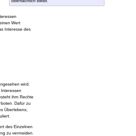
oberflächlich bleibt.
ter­essen
seinen Wert
as Interesse des
angesehen wird.
 Interessen
gesteht ihm Rechte
rboten. Dafür zu
des Überlebens;
liert.
ert des Einzelnen
ung zu vermeiden.