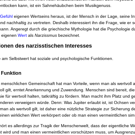
 entlocken kann, ist ein Sahnehäubchen beim Musikgenuss.
Gefühl
eigenen Wertseins heraus, ist der Mensch in der Lage, seine In
d nachhaltig zu vertreten. Deshalb interessiert ihn die Frage, wie er 
 kann. Angeregt durch die griechische Mythologie hat die Psychologie d
m eigenen
Wert
als
Narzissmus
bezeichnet.
ionen des narzisstischen Interesses
 am Selbstwert hat soziale und psychologische Funktionen.
e Funktion
r menschlichen Gemeinschaft hat man Vorteile, wenn man als wertvoll 
oll gilt, erntet Anerkennung und Zuwendung. Menschen sind bereit, die
ie für wertvoll halten, tatkräftig zu fördern. Man macht ihm Platz und 
nderen verweigern würde. Denn: Was Jupiter erlaubt ist, ist Ochsen ve
man als wertvoll gilt, ist daher eine nützliche Strategie zur Sicherung 
inen wirklichen Wert verkörpert oder ob man einen vermeintlichen simu
hört es allerdings zur Tragik der Menschenwelt, dass der eigentliche W
nt wird und man einen vermeintlichen vorschützen muss, um Ausgrenz