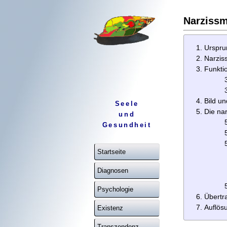
Narziss
Urspru
Narzis
Funkti
Bild un
Seele
Die nar
und
Gesundheit
Startseite
Diagnosen
Psychologie
Übertr
Auflös
Existenz
Transzendenz