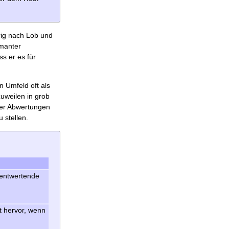
ig nach Lob und
rmanter
s er es für
n Umfeld oft als
zuweilen in grob
ger Abwertungen
 stellen.
 entwertende
ht hervor, wenn