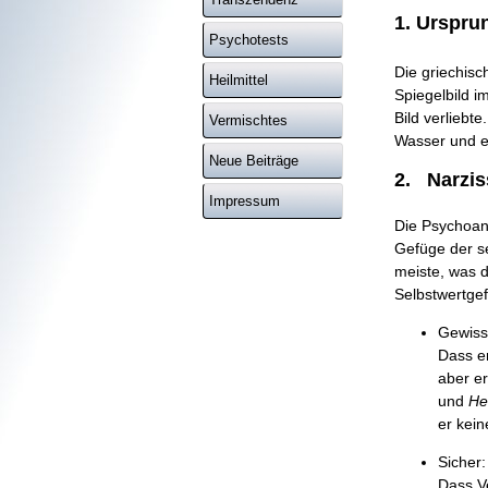
1. Urspru
Psychotests
Die griechisc
Heilmittel
Spiegelbild i
Bild verliebt
Vermischtes
Wasser und e
Neue Beiträge
2.
Narzis
Impressum
Die Psychoana
Gefüge der se
meiste, was 
Selbstwert­gef
Gewiss:
Dass e
aber er
und
He
er kei
Sicher:
Dass V