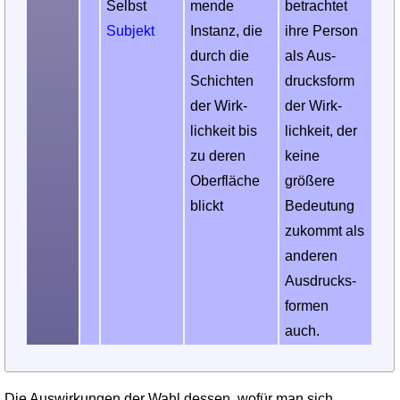
Selbst
mende
betrachtet
Subjekt
Instanz, die
ihre Person
durch die
als Aus­
Schichten
drucks­form
der Wirk­
der Wirk­
lichkeit bis
lichkeit, der
zu deren
keine
Ober­fläche
größere
blickt
Bedeu­tung
zukommt als
anderen
Aus­drucks­
formen
auch.
Die Auswirkungen der Wahl dessen, wofür man sich