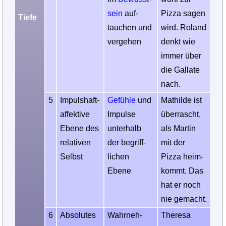
sein
auf­
Pizza sagen
Tiefe
tauchen und
wird. Roland
ver­gehen
denkt wie
immer über
die Gallate
nach.
5
Impulshaft-
Gefühle
und
Mathilde ist
affektive
Impulse
über­rascht,
Ebene des
unterhalb
als Martin
relativen
der begriff­
mit der
Selbst
lichen
Pizza heim­
Ebene
kommt. Das
hat er noch
nie gemacht.
6
Absolutes
Wahr­neh­
Theresa