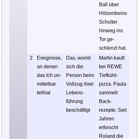
Ball über
Hölzen­beins
Schul­ter
hinweg ins
Tor ge­
schlenzt hat.
2
Ereig­nisse,
Das, womit
Martin kauft
an denen
sich die
bei REWE
das Ich un­
Person beim
Tief­kühl­
mittel­bar
Voll­zug ihrer
pizza. Paula
teil­hat
Lebens­
sammelt
führung
Back­
beschäf­tigt
rezepte. Seit
Jahren
erforscht
Roland die