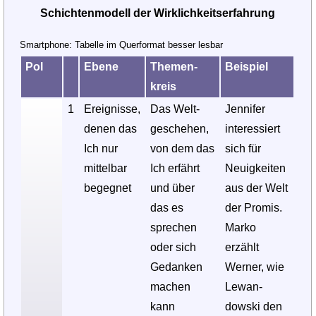
Schichtenmodell der Wirklichkeitserfahrung
Smartphone: Tabelle im Querformat besser lesbar
Pol
Ebene
The­men­
Bei­spiel
kreis
1
Ereig­nisse,
Das Welt­
Jennifer
denen das
gesche­hen,
interes­siert
Ich nur
von dem das
sich für
mittel­bar
Ich erfährt
Neuig­keiten
begeg­net
und über
aus der Welt
das es
der Promis.
sprechen
Marko
oder sich
erzählt
Gedanken
Werner, wie
machen
Lewan­
kann
dowski den