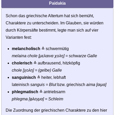
Paidakia
Schon das griechische Altertum hat sich bemüht,
Charak­tere zu unterscheiden. Im Glauben, sie würden
durch Körpersäfte bestimmt, legte man sich auf vier
Varianten fest:
melancholisch
≙ schwermütig
melaina chole [μελαινα χολη] = schwarze Galle
cholerisch
≙ aufbrausend, hitzköpfig
chole [χολη] = (gelbe) Galle
sanguinisch
≙ heiter, lebhaft
lateinisch
sanguis = Blut
bzw. griechisch
aima [αιμα]
phlegmatisch
≙ antriebsarm
phlegma [φλεγμα] = Schleim
Die Zuordnung der griechischen Charaktere zu den hier