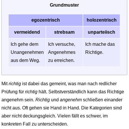
Grundmuster
egozentrisch
holozentrisch
vermeidend
strebsam
unparteiisch
Ich gehe dem
Ich versuche,
Ich mache das
Unangenehmen
Angenehmes
Richtige.
aus dem Weg.
zu erreichen.
Mit
richtig
ist dabei das gemeint, was man nach redlicher
Prüfung für
richtig
hält. Selbstverständlich kann das Richtige
angenehm sein.
Richtig
und
angenehm
schließen einander
nicht aus. Oft gehen sie Hand in Hand. Die Kategorien sind
aber nicht deckungsgleich. Vielen fällt es schwer, im
konkreten Fall zu unterscheiden.