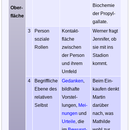
Bio­chemie
Ober­
der Propyl­
fläche
gallate.
3
Person
Kontakt­
Werner fragt
sozi­ale
fläche
Jennifer, ob
Rollen
zwischen
sie mit ins
der Person
Stadion
und ihrem
kommt.
Umfeld
4
Begriffliche
Gedan­ken
,
Beim Ein­
Ebene des
bildhafte
kaufen denkt
relativen
Vorstel­
Martin
Selbst
lungen,
Mei­
darüber
nungen
und
nach, was
Urteile
, die
Mathilde
im
Bewusst­
wohl zur