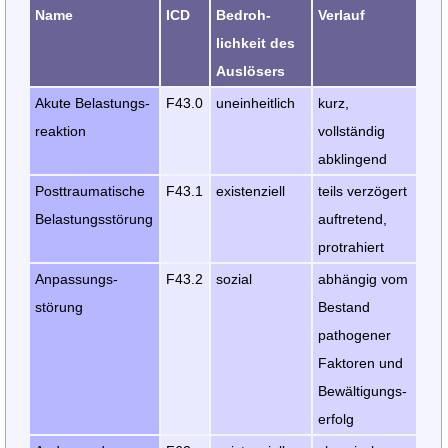
Name
ICD
Bedroh­
Verlauf
lichkeit des
Auslösers
Akute Belastungs­
F43.0
unein­heitlich
kurz,
reaktion
vollständig
abklingend
Posttraumatische
F43.1
existen­ziell
teils verzögert
Belastungsstörung
auftretend,
protrahiert
Anpassungs­
F43.2
sozial
abhängig vom
störung
Bestand
pathogener
Faktoren und
Bewälti­gungs­
erfolg