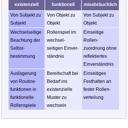
existenziell
funktionell
missbräuchlich
Von Subjekt zu
Von Objekt zu
Von Subjekt zu
Subjekt
Objekt
Objekt
Wechsel­seitige
Rollenspiel im
Einseitige
Beachtung der
wechsel­
Rollen­
Selbst­
seitigen Einver­
zuordnung ohne
bestimmung
ständnis
reflektiertes
Einver­ständnis
Auslagerung
Bereit­schaft bei
Einsei­tiges
von Routine­
Bedarf ins
Fest­halten an
funktionen in
existen­zielle
fester Rollen­
funktionelle
Muster zu
verteilung
Rollen­spiele
wechseln