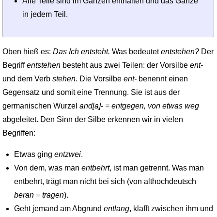
Alle Teile sind im Ganzen enthalten und das Ganze
in jedem Teil.
Oben hieß es:
Das Ich entsteht.
Was bedeutet
entstehen?
Der
Begriff
entstehen
besteht aus zwei Teilen: der Vorsilbe
ent-
und dem Verb
stehen
. Die Vorsilbe
ent-
benennt einen
Gegensatz und somit eine Trennung. Sie ist aus der
germanischen Wurzel
and[a]- = entgegen, von etwas weg
abgeleitet. Den Sinn der Silbe erkennen wir in vielen
Begriffen:
Etwas ging
entzwei
.
Von dem, was man
entbehrt
, ist man getrennt. Was man
entbehrt, trägt man nicht bei sich (von althochdeutsch
beran = tragen
).
Geht jemand am Abgrund
entlang
, klafft zwischen ihm und