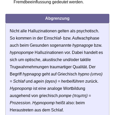
Fremdbeeinflussung gedeutet werden.
Abgrenzung
Nicht alle Halluzinationen gelten als psychotisch.
So kommen in der Einschlaf- bzw. Aufwachphase
auch beim Gesunden sogenannte
hypnagoge
bzw.
hypnopompe
Halluzinationen vor. Dabei handelt es
sich um optische, akustische und/oder taktile
Trugwahrnehmungen traumartiger Qualität. Der
Begriff
hypnagog
geht auf Griechisch
hypno (υπνο)
= Schlaf
und
agein (αγειν) = herbeiführen
zurück.
Hypnopomp
ist eine analoge Wortbildung
ausgehend von griechisch
pompe (πομπη) =
Prozession
.
Hypnopomp
heißt also: beim
Heraustreten aus dem Schlaf.