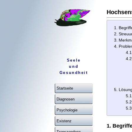
Hochsens
Begriff
Streuu
Merkm
Proble
4.
4.2
Seele
und
Gesundheit
Startseite
Lösung
5.1
Diagnosen
5.2
5.
Psychologie
Existenz
1. Begriff
Transzendenz