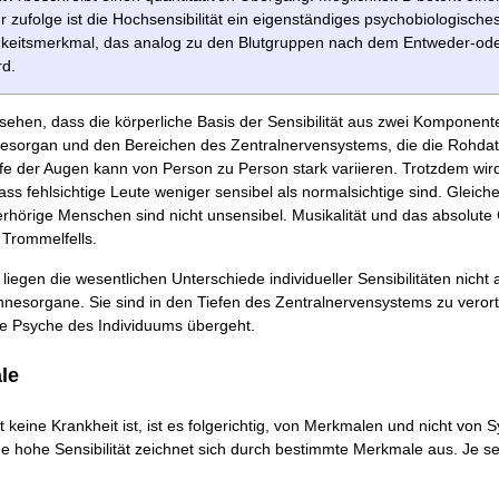
r zufolge ist die Hochsensibilität ein eigenständiges psychobiologische
hkeitsmerkmal, das analog zu den Blutgruppen nach dem Entweder-ode
rd.
ehen, dass die körperliche Basis der Sensibilität aus zwei Komponent
esorgan und den Bereichen des Zentralnervensystems, die die Rohdat
fe der Augen kann von Person zu Person stark variieren. Trotzdem wi
ss fehlsichtige Leute weniger sensibel als normalsichtige sind. Gleiches
hörige Menschen sind nicht unsensibel. Musikalität und das absolute
 Trommelfells.
h liegen die wesentlichen Unterschiede individueller Sensibilitäten nicht
nesorgane. Sie sind in den Tiefen des Zentralnervensystems zu verort
ie Psyche des Individuums übergeht.
le
ät keine Krankheit ist, ist es folgerichtig, von Merkmalen und nicht vo
e hohe Sensibilität zeichnet sich durch bestimmte Merkmale aus. Je se