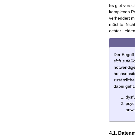
Es gibt vers
komplexen Pr
verheddert ma
möchte. Nicht
echter Leide
Der Begrif
sich zufäll
notwendig
hochsensibl
zusätzlich
dabei geht,
dysf
psyc
anw
4.1. Date