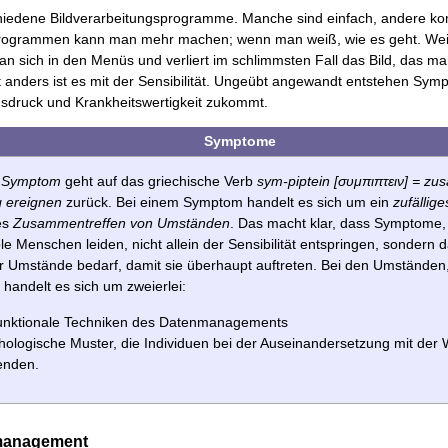
chiedene Bildverarbeitungsprogramme. Manche sind einfach, andere ko
ogrammen kann man mehr machen; wenn man weiß, wie es geht. Weiß
n sich in den Menüs und verliert im schlimmsten Fall das Bild, das m
 anders ist es mit der Sensibilität. Ungeübt angewandt entstehen Sy
nsdruck und Krankheitswertigkeit zukommt.
Symptome
f
Symptom
geht auf das griechische Verb
sym-piptein [συμπιπτειν] = zu
ig ereignen
zurück. Bei einem Symptom handelt es sich um ein
zufällige
es
Zusammentreffen von Umständen
. Das macht klar, dass Symptome,
e Menschen leiden, nicht allein der Sensibilität entspringen, sondern 
er Umstände bedarf, damit sie überhaupt auftreten. Bei den Umständen
 handelt es sich um zweierlei:
unktionale Techniken des Datenmanagements
hologische Muster, die Individuen bei der Auseinandersetzung mit der W
enden.
nmanagement