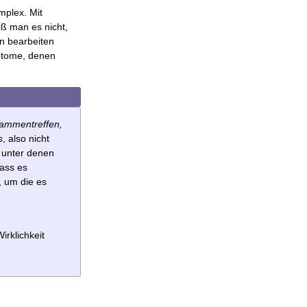
mplex. Mit
 man es nicht,
an bearbeiten
mptome, denen
sammentreffen,
s
, also nicht
 unter denen
dass es
, um die es
irklichkeit