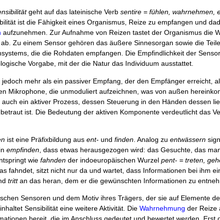
nsibilität
geht auf das lateinische Verb
sentire = fühlen, wahrnehmen, 
bilität ist die Fähigkeit eines Organismus, Reize zu empfangen und da
n
aufzunehmen. Zur Aufnahme von Reizen tastet der Organismus die Wir
 ab. Zu einem Sensor gehören das äußere Sinnesorgan sowie die Teil
systems, die die Rohdaten empfangen. Die Empfindlichkeit der Sensor
logische Vorgabe, mit der die Natur das Individuum ausstattet.
ist jedoch mehr als ein passiver Empfang, der den Empfänger erreicht, a
en Mikrophone, die unmoduliert aufzeichnen, was von außen hereinko
ist auch ein aktiver Prozess, dessen Steuerung in den Händen dessen lie
betraut ist. Die Bedeutung der aktiven Komponente verdeutlicht das V
en
ist eine Präfixbildung aus
ent-
und
finden
. Analog zu
entwässern
sign
in
empfinden
, dass etwas herausgezogen wird: das Gesuchte, das man 
ntspringt wie
fahnden
der indoeuropäischen Wurzel
pent- = treten, ge
s fahndet, sitzt nicht nur da und wartet, dass Informationen bei ihm ei
und
tritt
an das heran, dem er die gewünschten Informationen zu entne
chen Sensoren und dem Motiv ihres Trägers, der sie auf Elemente der
inhaltet Sensibilität eine weitere Aktivität. Die
Wahrnehmung
der Reize a
mationen bereit, die im Anschluss gedeutet und bewertet werden. Erst