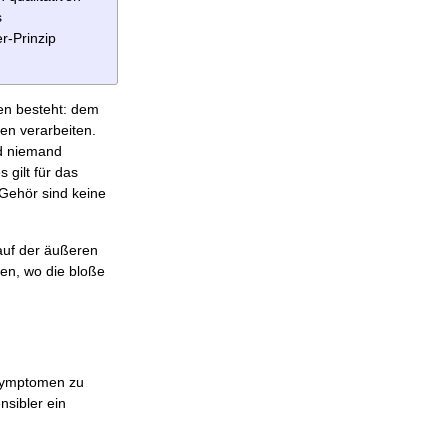
s
r-Prinzip
en besteht: dem
en verarbeiten.
rd niemand
 gilt für das
 Gehör sind keine
 auf der äußeren
en, wo die bloße
n Symptomen zu
nsibler ein