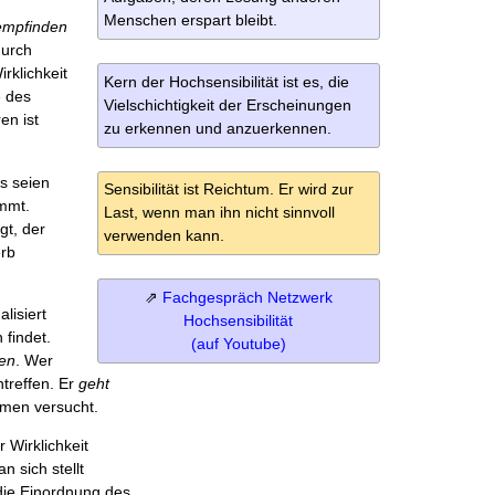
Menschen erspart bleibt.
empfinden
durch
klichkeit
Kern der Hochsensibilität ist es, die
e des
Vielschichtigkeit der Erscheinungen
en ist
zu erkennen und anzuerkennen.
ls seien
Sensibilität ist Reichtum. Er wird zur
mmt.
Last, wenn man ihn nicht sinnvoll
gt, der
verwenden kann.
erb
⇗
Fachgespräch Netzwerk
alisiert
Hochsensibilität
findet.
(auf Youtube)
hen
. Wer
ntreffen. Er
geht
hmen versucht.
 Wirklichkeit
n sich stellt
 die Einordnung des