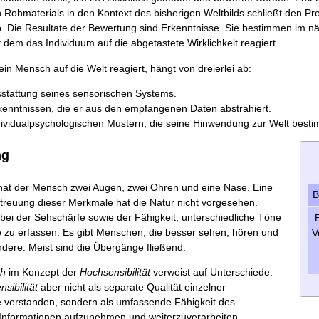
ohmaterials in den Kontext des bisherigen Weltbilds schließt den Pr
ab. Die Resultate der Bewertung sind Erkenntnisse. Sie bestimmen im nä
t dem das Individuum auf die abgetastete Wirklichkeit reagiert.
ein Mensch auf die Welt reagiert, hängt von dreierlei ab:
sstattung seines sensorischen Systems.
kenntnissen, die er aus den empfangenen Daten abstrahiert.
dividualpsychologischen Mustern, die seine Hinwendung zur Welt best
ng
 hat der Mensch zwei Augen, zwei Ohren und eine Nase. Eine
B
Streuung dieser Merkmale hat die Natur nicht vorgesehen.
 bei der Sehschärfe sowie der Fähigkeit, unterschiedliche Töne
 zu erfassen. Es gibt Menschen, die besser sehen, hören und
V
ndere. Meist sind die Übergänge fließend.
h
im Konzept der
Hochsensibilität
verweist auf Unterschiede.
nsibilität
aber nicht als separate Qualität einzelner
 verstanden, sondern als umfassende Fähigkeit des
 Informationen aufzunehmen und weiterzuverarbeiten.