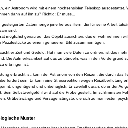
n, ein Astronom wird mit einem hochsensiblen Teleskop ausgestattet.
men dann auf ihn zu? Richtig: Er muss...
 gesteigerten Datenmenge jene herausfiltern, die für seine Arbeit tatsä
sam sind.
ät möglichst genau auf das Objekt ausrichten, das er wahrnehmen will
re Puzzlestücke zu einem genaueren Bild zusammenfügen.
raucht er Zeit und Geduld. Hat man viele Daten zu ordnen, ist das mehr
nd. Die Aufmerksamkeit auf das zu bündeln, was in den Vordergrund soll
zu erbringen ist.
stung erbracht ist, kann der Astronom von den Reizen, die durch das T
überfordert sein. Er kann eine Stressreaktion wegen Reizüberflutung er
pannt, ungenügend und unbehaglich. Er zweifelt daran, ob er der Aufga
. Sein Selbstwertgefühl wird auf die Probe gestellt. Im schlimmsten Fall
gen, Grübelzwänge und Versagensängste, die sich zu manifesten psyc
ologische Muster