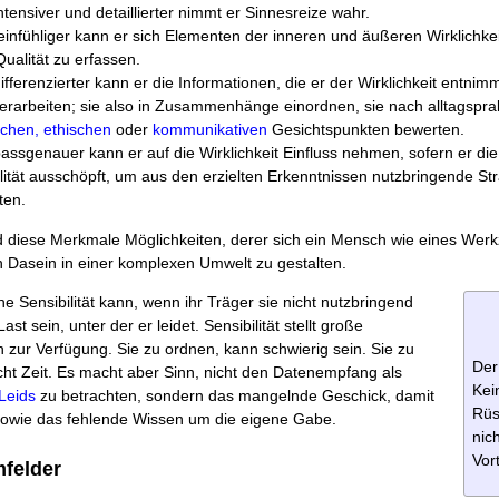
ntensiver und detaillierter nimmt er Sinnesreize wahr.
einfühliger kann er sich Elementen der inneren und äußeren Wirklichk
ualität zu erfassen.
ifferenzierter kann er die Informationen, die er der Wirklichkeit entnimm
erarbeiten; sie also in Zusammenhänge einordnen, sie nach alltagspra
schen, ethischen
oder
kommunikativen
Gesichtspunkten bewerten.
assgenauer kann er auf die Wirklichkeit Einfluss nehmen, sofern er die
lität ausschöpft, um aus den erzielten Erkenntnissen nutzbringende St
ten.
d diese Merkmale Möglichkeiten, derer sich ein Mensch wie eines Wer
 Dasein in einer komplexen Umwelt zu gestalten.
e Sensibilität kann, wenn ihr Träger sie nicht nutzbringend
Last sein, unter der er leidet. Sensibilität stellt große
ur Verfügung. Sie zu ordnen, kann schwierig sein. Sie zu
Der
ht Zeit. Es macht aber Sinn, nicht den Datenempfang als
Kei
Leids
zu betrachten, sondern das mangelnde Geschick, damit
Rüs
wie das fehlende Wissen um die eigene Gabe.
nic
Vort
mfelder