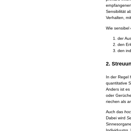
empfangenen R
Sensibilität 
Verhalten, mi
Wie sensibel 
der Au
den Er
den in
2. Streuu
In der Regel
quantitative 
Anders ist es
oder Gerüche
riechen als a
Auch das
hoc
Dabei wird
Se
Sinnesorgane
Individuums,