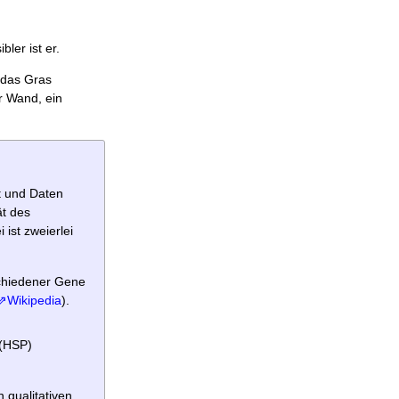
ler ist er.
t das Gras
r Wand, ein
t und Daten
ät des
ist zweierlei
schiedener Gene
⇗Wikipedia
).
 (HSP)
 qualitativen