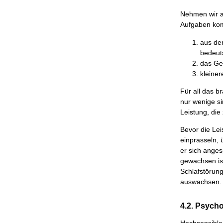
Nehmen wir a
Aufgaben kom
aus der
bedeut
das Ger
kleine
Für all das b
nur wenige si
Leistung, die 
Bevor die Lei
einprasseln, 
er sich anges
gewachsen ist
Schlafstörun
auswachsen.
4.2. Psych