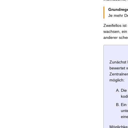
Grundreg
Je mehr Det
Zweifellos is
wachsen, ein 
anderer sche
Zunächst 
bewertet w
Zentralner
möglich:
Die
kod
Ein
unt
eine
Möglichkei