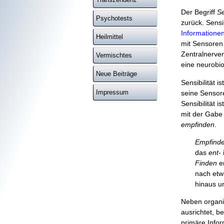
Der Begriff
Se
Psychotests
zurück. Sensi
Informatione
Heilmittel
mit Sensoren
Zentralnerven
Vermischtes
eine neurobio
Neue Beiträge
Sensibilität 
Impressum
seine Sensor
Sensibilität 
mit der Gabe 
empfinden
.
Empfind
das
ent-
Finden
e
nach etwa
hinaus 
Neben organis
ausrichtet, be
primäre Infor