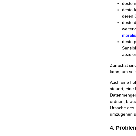
desto i
desto f
deren Q
desto d
weiterv
morali
desto p
Sensibi
abzulei
Zunächst sin
kann, um sein
Auch eine hoh
steuert, eine 
Datenmengen z
ordnen, brauc
Ursache des
umzugehen so
4. Proble