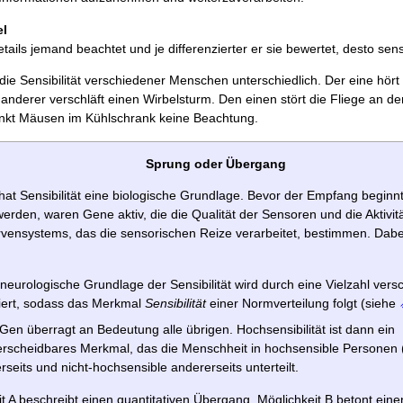
el
ails jemand beachtet und je differenzierter er sie bewertet, desto sensib
t die Sensibilität verschiedener Menschen unterschiedlich. Der eine hör
anderer verschläft einen Wirbelsturm. Den einen stört die Fliege an de
nkt Mäusen im Kühlschrank keine Beachtung.
Sprung oder Übergang
hat Sensibilität eine biologische Grundlage. Bevor der Empfang beginn
erden, waren Gene aktiv, die die Qualität der Sensoren und die Aktivit
vensystems, das die sensorischen Reize verarbeitet, bestimmen. Dabei 
 neurologische Grundlage der Sensibilität wird durch eine Vielzahl ver
iert, sodass das Merkmal
Sensibilität
einer Normverteilung folgt (siehe
 Gen überragt an Bedeutung alle übrigen. Hochsensibilität ist dann ein
erscheidbares Merkmal, das die Menschheit in hochsensible Personen
rseits und nicht-hochsensible andererseits unterteilt.
t A beschreibt einen quantitativen Übergang. Möglichkeit B betont einen