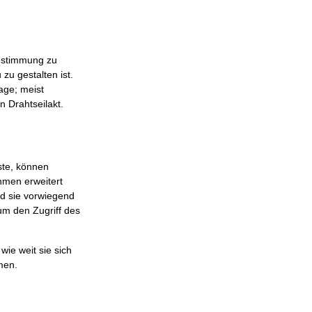
estimmung zu
zu gestalten ist.
rage; meist
n Drahtseilakt.
ste, können
hmen erweitert
d sie vorwiegend
 um den Zugriff des
wie weit sie sich
men.