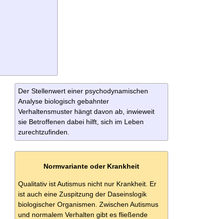
Der Stellenwert einer psychodynamischen
Analyse biologisch gebahnter
Verhaltensmuster hängt davon ab, inwieweit
sie Betroffenen dabei hilft, sich im Leben
zurechtzufinden.
Normvariante oder Krankheit
Qualitativ ist Autismus nicht nur Krankheit. Er
ist auch eine Zuspitzung der Daseinslogik
biologischer Organismen. Zwischen Autismus
und normalem Verhalten gibt es fließende