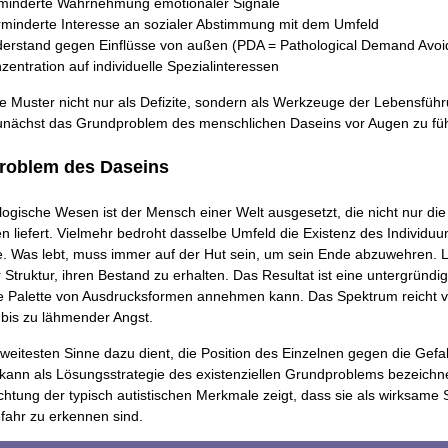
rminderte Wahrnehmung emotionaler Signale
rminderte Interesse an sozialer Abstimmung mit dem Umfeld
derstand gegen Einflüsse von außen (PDA = Pathological Demand Avoi
zentration auf individuelle Spezialinteressen
e Muster nicht nur als Defizite, sondern als Werkzeuge der Lebensfüh
 zunächst das Grundproblem des menschlichen Daseins vor Augen zu fü
roblem des Daseins
logische Wesen ist der Mensch einer Welt ausgesetzt, die nicht nur di
n liefert. Vielmehr bedroht dasselbe Umfeld die Existenz des Individuu
. Was lebt, muss immer auf der Hut sein, um sein Ende abzuwehren. L
 Struktur, ihren Bestand zu erhalten. Das Resultat ist eine untergründi
te Palette von Ausdrucksformen annehmen kann. Das Spektrum reicht v
 bis zu lähmender Angst.
 weitesten Sinne dazu dient, die Position des Einzelnen gegen die Gef
kann als Lösungsstrategie des existenziellen Grundproblems bezeichn
htung der typisch autistischen Merkmale zeigt, dass sie als wirksame 
fahr zu erkennen sind.