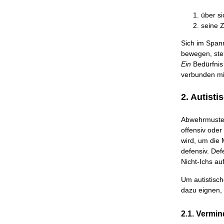
über si
seine 
Sich im Span
bewegen, stel
Ein
Bedürfnis 
verbunden mit
2. Autist
Abwehrmuster
offensiv oder
wird, um die
defensiv. Def
Nicht-Ichs a
Um autistisch
dazu eignen, 
2.1. Vermi