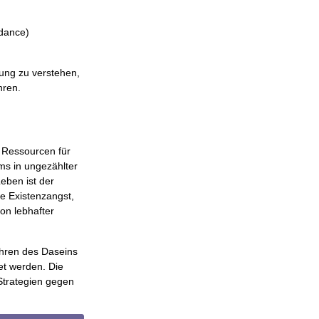
dance)
rung zu verstehen,
hren.
e Ressourcen für
ms in ungezählter
eben ist der
ge Existenzangst,
on lebhafter
ahren des Daseins
et werden. Die
Strategien gegen