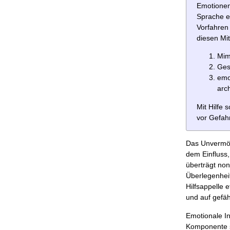
Emotionen
Sprache en
Vorfahren 
diesen Mit
Mim
Ges
emo
arc
Mit Hilfe
vor Gefah
Das Unvermöge
dem Einfluss,
überträgt non
Überlegenhei
Hilfsappelle 
und auf gefäh
Emotionale Int
Komponente s