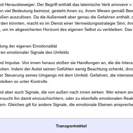
ind
Herausbeweger
. Der Begriff enthält das lateinische Verb
emovere = 
n viel Bedeutung beimisst, gesteht ihnen zu, ihrem Wesen gemäß B
ußen auszulösen. Da die Außenwelt aber genau die Gefahren enthält, 
rden könnten, macht es im Dienst einer Vermeidungsstrategie Sinn, ihr
 um im abgesicherten Horizont des eigenen Selbst zu verbleiben. Das 
ung der eigenen Emotionalität
ren emotionaler Signale des Umfelds
d Impulse. Von innen heraus stoßen sie Handlungen an, die die Intera
rken. Indem der Autist seinen Gefühlen wenig Beachtung schenkt, dross
 der Steuerung seines Umgangs mit dem Umfeld. Gefahren, die intensiv
bleiben so unter Kontrolle.
nd aber auch Signale, die von außen nach innen wirken. Wer einem a
 versucht ihn damit einzuschüchtern, oder zu ebenfalls emotionalen Rea
rn. Gleiches gilt für andere Signale, die emotionale Ebenen anspreche
Transportmittel