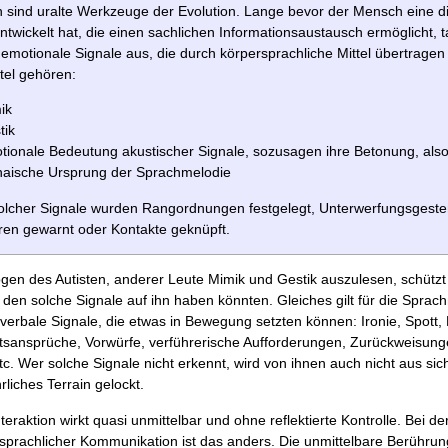
 sind uralte Werkzeuge der Evolution. Lange bevor der Mensch eine di
twickelt hat, die einen sachlichen Informationsaustausch ermöglicht, 
emotionale Signale aus, die durch körpersprachliche Mittel übertrage
tel gehören:
ik
tik
tionale Bedeutung akustischer Signale, sozusagen ihre Betonung, also
haische Ursprung der Sprachmelodie
 solcher Signale wurden Rangordnungen festgelegt, Unterwerfungsgesten
ren gewarnt oder Kontakte geknüpft.
n des Autisten, anderer Leute Mimik und Gestik auszulesen, schützt 
 den solche Signale auf ihn haben könnten. Gleiches gilt für die Sprac
verbale Signale, die etwas in Bewegung setzten können: Ironie, Spott, 
tsansprüche, Vorwürfe, verführerische Aufforderungen, Zurückweisung
etc. Wer solche Signale nicht erkennt, wird von ihnen auch nicht aus s
rliches Terrain gelockt.
eraktion wirkt quasi unmittelbar und ohne reflektierte Kontrolle. Bei de
prachlicher Kommunikation ist das anders. Die unmittelbare Berührun