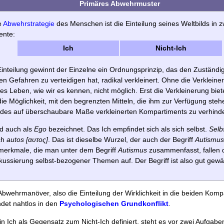
Primäres Abwehrmuster
e
Abwehrstrategie
des Menschen ist die Einteilung seines Weltbilds in z
ente:
Ich
Nicht-Ich
Einteilung gewinnt der Einzelne ein Ordnungsprinzip, das den Zuständig
n Gefahren zu verteidigen hat, radikal verkleinert. Ohne die Verklein
s Leben, wie wir es kennen, nicht möglich. Erst die Verkleinerung bie
ie Möglichkeit, mit den begrenzten Mitteln, die ihm zur Verfügung steh
des auf überschaubare Maße verkleinerten Kompartiments zu verhind
rd auch als
Ego
bezeichnet. Das Ich empfindet sich als sich selbst.
Selb
sch
autos [αυτος]
. Das ist dieselbe Wurzel, der auch der Begriff
Autismus
merkmale, die man unter dem Begriff
Autismus
zusammenfasst, fallen 
kussierung selbst-bezogener Themen auf. Der Begriff ist also gut gewäh
bwehrmanöver, also die Einteilung der Wirklichkeit in die beiden Kom
et nahtlos in den
Psychologischen Grundkonflikt
.
in Ich als Gegensatz zum Nicht-Ich definiert, steht es vor zwei Aufgabe