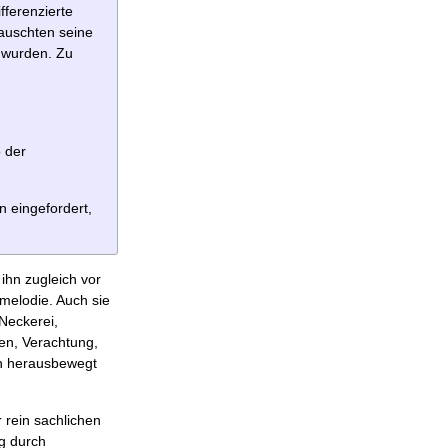
fferenzierte
tauschten seine
n wurden. Zu
 der
 eingefordert,
ihn zugleich vor
hmelodie. Auch sie
Neckerei,
en, Verachtung,
ich herausbewegt
r rein sachlichen
g durch