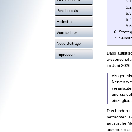
5.1
5.2
Psychotests
5.3
5.4
Heilmittel
5.5
Strateg
Vermischtes
Selbsth
Neue Beiträge
Dass autistis
Impressum
wissenschaftl
im Juni 2026
Als geneti
Nervensyst
veranlagt
und sie da
einzuglied
Das hindert u
betrachten. B
autistische M
ansonsten si