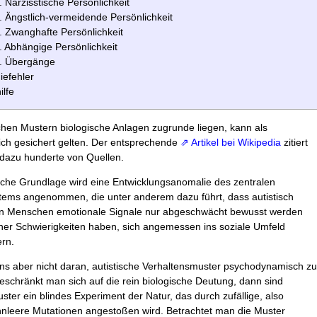
. Narzisstische Persönlichkeit
. Ängstlich-vermeidende Persönlichkeit
. Zwanghafte Persönlichkeit
. Abhängige Persönlichkeit
. Übergänge
iefehler
ilfe
chen Mustern biologische Anlagen zugrunde liegen, kann als
ich gesichert gelten. Der entsprechende
⇗ Artikel bei Wikipedia
zitiert
 dazu hunderte von Quellen.
sche Grundlage wird eine Entwicklungsanomalie des zentralen
ems angenommen, die unter anderem dazu führt, dass autistisch
en Menschen emotionale Signale nur abgeschwächt bewusst werden
her Schwierigkeiten haben, sich angemessen ins soziale Umfeld
ern.
ns aber nicht daran, autistische Verhaltensmuster psychodynamisch zu
eschränkt man sich auf die rein biologische Deutung, dann sind
uster ein blindes Experiment der Natur, das durch zufällige, also
nnleere Mutationen angestoßen wird. Betrachtet man die Muster