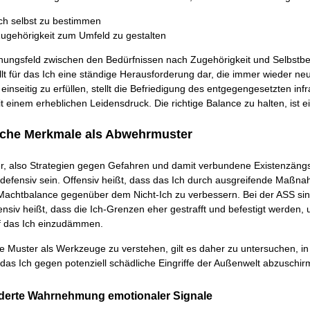
ch selbst zu bestimmen
Zugehörigkeit zum Umfeld zu gestalten
nungsfeld zwischen den Bedürfnissen nach Zugehörigkeit und Selbstb
lt für das Ich eine ständige Herausforderung dar, die immer wieder neu 
einseitig zu erfüllen, stellt die Befriedigung des entgegengesetzten inf
 einem erheblichen Leidensdruck. Die richtige Balance zu halten, ist ei
ische Merkmale als Abwehrmuster
, also Strategien gegen Gefahren und damit verbundene Existenzäng
 defensiv sein. Offensiv heißt, dass das Ich durch ausgreifende Maßna
 Machtbalance gegenüber dem Nicht-Ich zu verbessern. Bei der ASS sin
ensiv heißt, dass die Ich-Grenzen eher gestrafft und befestigt werden,
uf das Ich einzudämmen.
e Muster als Werkzeuge zu verstehen, gilt es daher zu untersuchen, in 
das Ich gegen potenziell schädliche Eingriffe der Außenwelt abzuschir
nderte Wahrnehmung emotionaler Signale