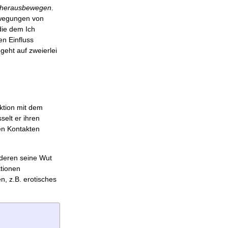
herausbewegen
.
ewegungen von
die dem Ich
en Einfluss
geht auf zweierlei
ktion mit dem
elt er ihren
en Kontakten
nderen seine Wut
ktionen
n, z.B. erotisches