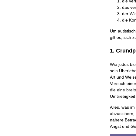
die ve
das ve
der Wi
die Kon
Um autistisch
gilt es, sich
1. Grundp
Wie jedes bio
sein Überlebe
Art und Weise
Versuch einer
die eine brei
Umtriebigkeit
Alles, was im
abzusichern, 
nähere Betrac
Angst und Ge