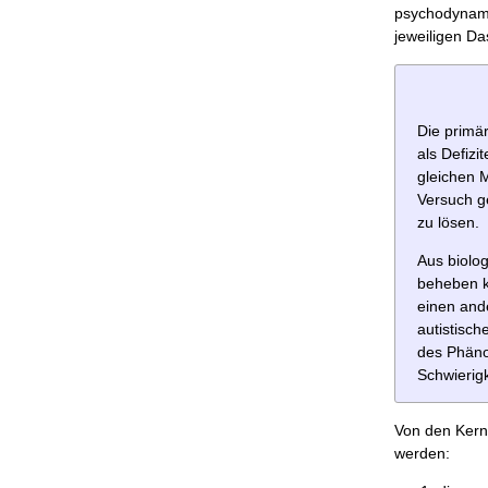
psychodynamis
jeweiligen Da
Die primär
als Defizi
gleichen M
Versuch g
zu lösen.
Aus biolog
beheben k
einen and
autistisch
des Phäno
Schwierigk
Von den Kern
werden: