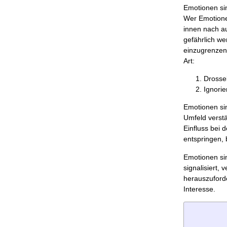
Emotionen s
Wer Emotione
innen nach a
gefährlich we
einzugrenzen,
Art:
Drossel
Ignorie
Emotionen sin
Umfeld verstä
Einfluss bei
entspringen, 
Emotionen si
signalisiert,
herauszuforde
Interesse.