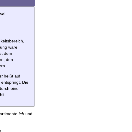
wei
keitsbereich,
erung wäre
tet dem
en, den
ern.
st
heißt auf
entspringt. Die
durch eine
lt.
partimente
Ich
und
n: