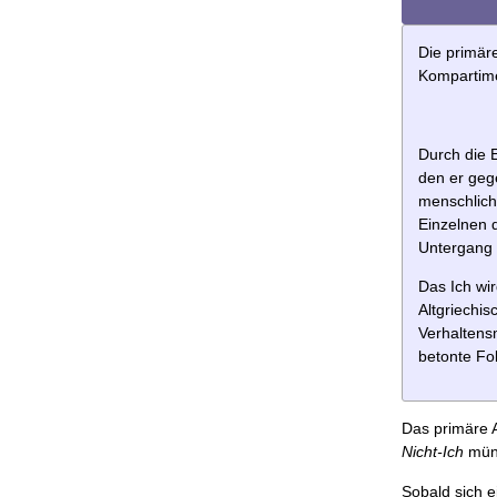
Die primär
Kompartim
Durch die 
den er gege
menschliche
Einzelnen d
Untergang 
Das Ich wi
Altgriechi
Verhaltens
betonte Fo
Das primäre A
Nicht-Ich
münd
Sobald sich e