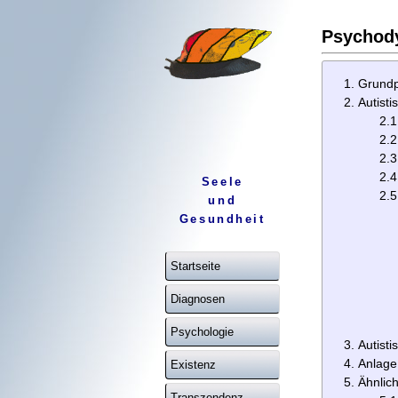
Psychod
Grundp
Autist
2.1
2.2
2.3
2.4
Seele
2.5
und
Gesundheit
Startseite
Diagnosen
Psychologie
Autisti
Anlage
Existenz
Ähnlic
Transzendenz